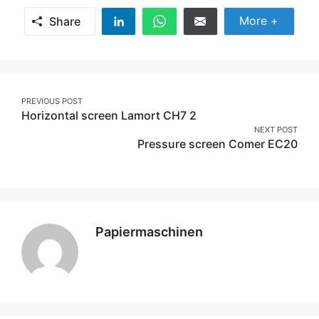
Share Mor
More +
Share
Share
Share
Share
on
on
on
Linkedin
Whatsapp
Email
Post
PREVIOUS POST
Horizontal screen Lamort CH7 2
navigation
NEXT POST
Pressure screen Comer EC20
Papiermaschinen