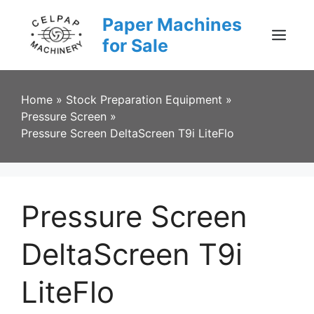
Skip
Paper Machines
to
content
for Sale
Menu
Home
»
Stock Preparation Equipment
»
Pressure Screen
»
Pressure Screen DeltaScreen T9i LiteFlo
Pressure Screen
DeltaScreen T9i
LiteFlo