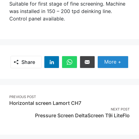
Suitable for first stage of fine screening. Machine
was installed in 150 – 200 tpd deinking line.
Control panel available.
Share Mor
More +
Share
Share
Share
Share
on
on
on
Linkedin
Whatsapp
Email
Post
PREVIOUS POST
Horizontal screen Lamort CH7
navigation
NEXT POST
Pressure Screen DeltaScreen T9i LiteFlo