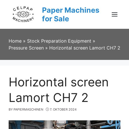
Skip
Paper Machines
to
content
for Sale
Menu
Home
»
Stock Preparation Equipment
»
Pressure Screen
»
Horizontal screen Lamort CH7 2
Horizontal screen
Lamort CH7 2
BY
PAPIERMASCHINEN
7. OKTOBER 2024