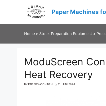
Skip
to
Paper Machines fo
content
Home
»
Stock Preparation Equipment
»
Pres
ModuScreen Cond
Heat Recovery
BY
PAPIERMASCHINEN
11. JUNI 2024