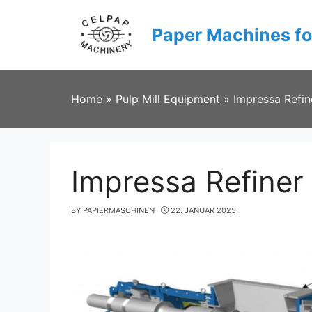
Skip
to
Paper Machines fo
content
Home
»
Pulp Mill Equipment
»
Impressa Refi
Impressa Refiner
BY
PAPIERMASCHINEN
22. JANUAR 2025