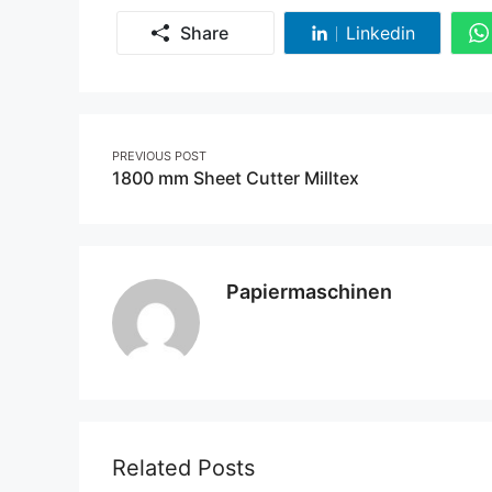
Share
Linkedin
Share
on
Linkedin
Post
PREVIOUS POST
1800 mm Sheet Cutter Milltex
navigation
Papiermaschinen
Related Posts