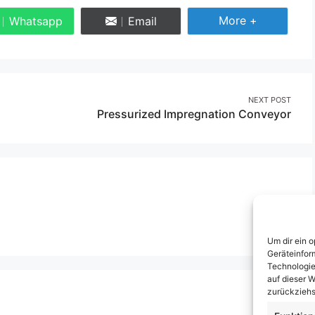
Share More
More +
Whatsapp
Email
Share
Share
on
on
Whatsapp
Email
NEXT POST
Pressurized Impregnation Conveyor
Um dir ein 
Geräteinfor
Technologie
auf dieser W
zurückziehs