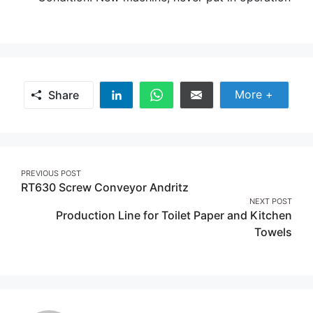
Share Mor
More +
Share
Share
Share
Share
on
on
on
Linkedin
Whatsapp
Email
Post
PREVIOUS POST
RT630 Screw Conveyor Andritz
navigation
NEXT POST
Production Line for Toilet Paper and Kitchen
Towels