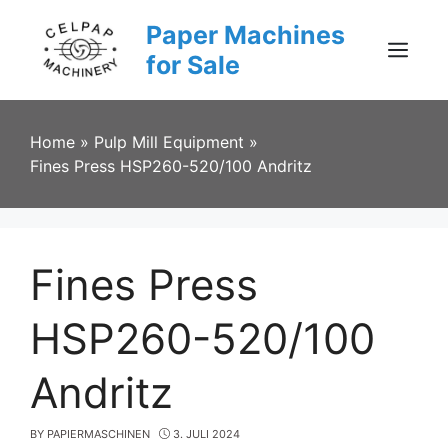
Skip
Paper Machines
to
content
for Sale
Menu
Home
»
Pulp Mill Equipment
»
Fines Press HSP260-520/100 Andritz
Fines Press
HSP260-520/100
Andritz
BY
PAPIERMASCHINEN
3. JULI 2024