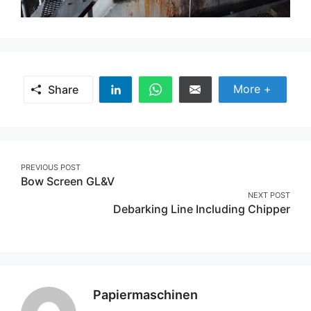
Share Mor
More +
Share
Share
Share
Share
on
on
on
Linkedin
Whatsapp
Email
Post
PREVIOUS POST
Bow Screen GL&V
navigation
NEXT POST
Debarking Line Including Chipper
Papiermaschinen