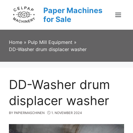
Skip
Paper Machines
to
content
for Sale
Menu
Home
»
Pulp Mill Equipment
»
DD-Washer drum displacer washer
DD-Washer drum
displacer washer
BY
PAPIERMASCHINEN
1. NOVEMBER 2024